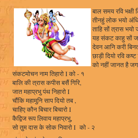
बाल समय रवि भक्षी 
तीनहुं लोक भयो अंधि
ताहि सों त्रास भयो
यह संकट काहु सों ज
देवन आनि करी बिनत
छाड़ी दियो रवि कष्ट 
को नहीं जानत है जग 
संकटमोचन नाम तिहारो I को - १
बालि की त्रास कपीस बसैं गिरि,
जात महाप्रभु पंथ निहारो I
चौंकि महामुनि साप दियो तब ,
चाहिए कौन बिचार बिचारो I
कैद्विज रूप लिवाय महाप्रभु,
सो तुम दास के सोक निवारो I को - २