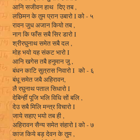
आनि सजीवन हाथ दिए तब ,
लछिमन के तुम प्रान उबारो I को - ५
रावन जुध अजान कियो तब ,
नाग कि फाँस सबै सिर डारो I
श्रीरघुनाथ समेत सबै दल ,
मोह भयो यह संकट भारो I
आनि खगेस तबै हनुमान जु ,
बंधन काटि सुत्रास निवारो I को - ६
बंधू समेत जबै अहिरावन,
लै रघुनाथ पताल सिधारो I
देबिन्हीं पूजि भलि विधि सों बलि ,
देउ सबै मिलि मन्त्र विचारो I
जाये सहाए भयो तब ही ,
अहिरावन सैन्य समेत संहारो I को - ७
काज किये बड़ देवन के तुम ,