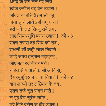
अंगद के संग लेन गए सिय,
खोज कपीस यह बैन उचारो I
जीवत ना बचिहौ हम सो जु ,
बिना सुधि लाये इहाँ पगु धारो I
हेरी थके तट सिन्धु सबे तब ,
लाए सिया-सुधि प्राण उबारो I को - ३
रावण त्रास दई सिय को सब ,
राक्षसी सों कही सोक निवारो I
ताहि समय हनुमान महाप्रभु ,
जाए महा रजनीचर मरो I
चाहत सीय असोक सों आगि सु ,
दै प्रभुमुद्रिका सोक निवारो I को - ४
बान लाग्यो उर लछिमन के तब ,
प्राण तजे सूत रावन मारो I
लै गृह बैद्य सुषेन समेत ,
तबै गिरि द्रोण सु बीर उपारो I