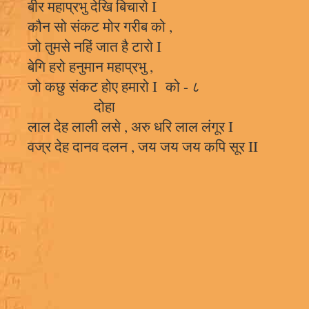
बीर महाप्रभु देखि बिचारो I
कौन सो संकट मोर गरीब को ,
जो तुमसे नहिं जात है टारो I
बेगि हरो हनुमान महाप्रभु ,
जो कछु संकट होए हमारो I को - ८
दोहा
लाल देह लाली लसे , अरु धरि लाल लंगूर I
वज्र देह दानव दलन , जय जय जय कपि सूर II