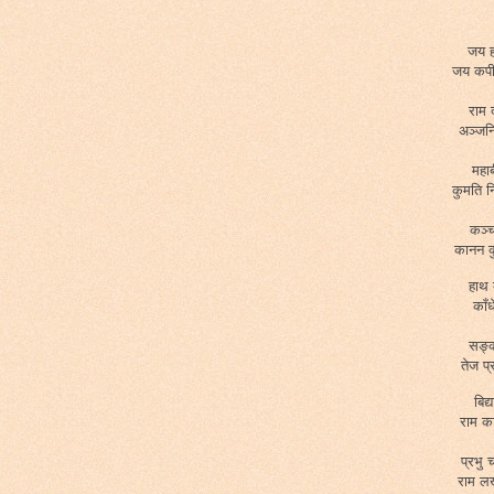
जय ह
जय कपी
राम 
अञ्जनि
महा
कुमति न
कञ्च
कानन क
हाथ 
काँ
सङ्क
तेज प
बिद
राम क
प्रभु 
राम ल