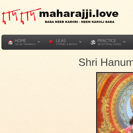
HOME
LILAS
PRACTICE
JAI HO MAHARAJJI
STORIES & BOOKS
DEVOTIONAL SONGS
Shri Hanum