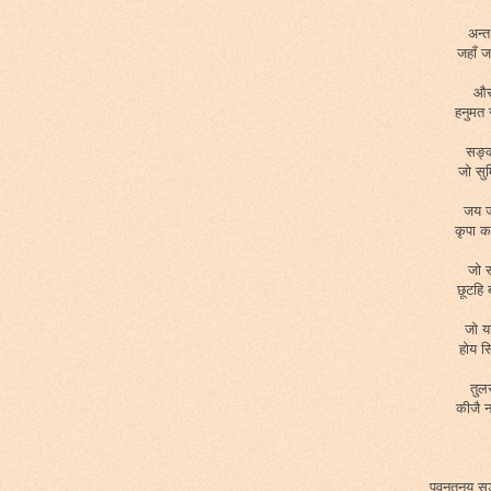
अन्त
जहाँ 
और 
हनुमत
सङ्क
जो सु
जय ज
कृपा क
जो 
छूटहि
जो य
होय स
तुल
कीजै 
पवनतनय सङ