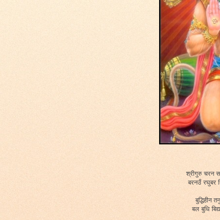
श्रीगुरु चरन 
बरनउँ रघुबर
बुद्धिहीन 
बल बुधि बिद्