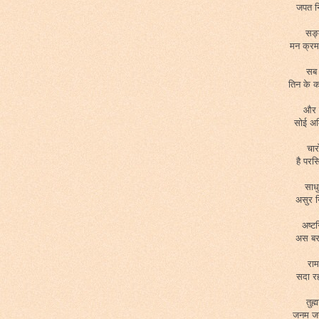
जपत न
सङ्क
मन क्रम
सब 
तिन के 
और 
सोई अ
चार
है पर
साधु
असुर न
अष्टस
अस बर
राम
सदा र
तुह
जनम जन