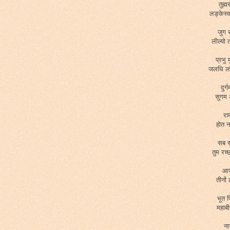
तुह्
लङ्केस
जुग 
लील्यो
प्रभु 
जलधि ला
दुर
सुगम अ
रा
होत न
सब स
तुम रच
आप
तीनों
भूत 
महाब
ना