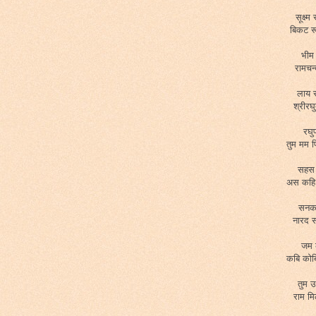
सूक्ष्
बिकट र
भीम 
रामचन
लाय 
श्रीरघ
रघु
तुम मम 
सहस ब
अस कहि 
सनका
नारद 
जम क
कबि कोब
तुम उ
राम मि