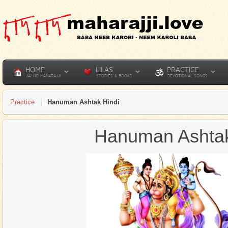
HOME
LILAS
PRACTICE
JAI HO MAHARAJJI
STORIES & BOOKS
DEVOTIONAL SONGS
Practice
Hanuman Ashtak Hindi
Hanuman Ashtak