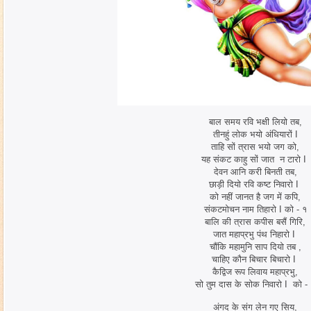
बाल समय रवि भक्षी लियो तब,
तीनहुं लोक भयो अंधियारों I
ताहि सों त्रास भयो जग को,
यह संकट काहु सों जात न टारो I
देवन आनि करी बिनती तब,
छाड़ी दियो रवि कष्ट निवारो I
को नहीं जानत है जग में कपि,
संकटमोचन नाम तिहारो I को - १
बालि की त्रास कपीस बसैं गिरि,
जात महाप्रभु पंथ निहारो I
चौंकि महामुनि साप दियो तब ,
चाहिए कौन बिचार बिचारो I
कैद्विज रूप लिवाय महाप्रभु,
सो तुम दास के सोक निवारो I को -
अंगद के संग लेन गए सिय,