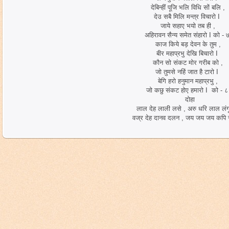
देबिन्हीं पूजि भलि विधि सों बलि ,
देउ सबै मिलि मन्त्र विचारो I
जाये सहाए भयो तब ही ,
अहिरावन सैन्य समेत संहारो I को - 
काज किये बड़ देवन के तुम ,
बीर महाप्रभु देखि बिचारो I
कौन सो संकट मोर गरीब को ,
जो तुमसे नहिं जात है टारो I
बेगि हरो हनुमान महाप्रभु ,
जो कछु संकट होए हमारो I को - 
दोहा
लाल देह लाली लसे , अरु धरि लाल लंग
वज्र देह दानव दलन , जय जय जय कपि 