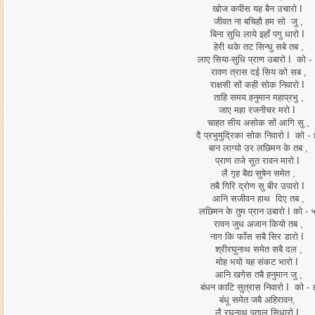
खोज कपीस यह बैन उचारो I
जीवत ना बचिहौ हम सो जु ,
बिना सुधि लाये इहाँ पगु धारो I
हेरी थके तट सिन्धु सबे तब ,
लाए सिया-सुधि प्राण उबारो I को -
रावण त्रास दई सिय को सब ,
राक्षसी सों कही सोक निवारो I
ताहि समय हनुमान महाप्रभु ,
जाए महा रजनीचर मरो I
चाहत सीय असोक सों आगि सु ,
दै प्रभुमुद्रिका सोक निवारो I को -
बान लाग्यो उर लछिमन के तब ,
प्राण तजे सूत रावन मारो I
लै गृह बैद्य सुषेन समेत ,
तबै गिरि द्रोण सु बीर उपारो I
आनि सजीवन हाथ दिए तब ,
लछिमन के तुम प्रान उबारो I को - 
रावन जुध अजान कियो तब ,
नाग कि फाँस सबै सिर डारो I
श्रीरघुनाथ समेत सबै दल ,
मोह भयो यह संकट भारो I
आनि खगेस तबै हनुमान जु ,
बंधन काटि सुत्रास निवारो I को - 
बंधू समेत जबै अहिरावन,
लै रघुनाथ पताल सिधारो I