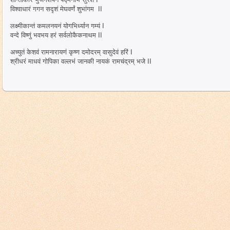
विश्वाधारं गगन सदृशं मेघवर्णं शुभांगम II
लक्ष्मीकान्तं कमलनयनं योगभिर्ध्यान गम्यं I
वन्दे विष्णुं भवभय हरं सर्वलोकैकनाथम II
अच्युतं केशवं रामनारायणं कृष्ण दमोदरम् वासुदेवं हरिं I
श्रीधरं माधवं गोपिका वल्लभं जानकी नायकं रामचंद्रम् भजे II