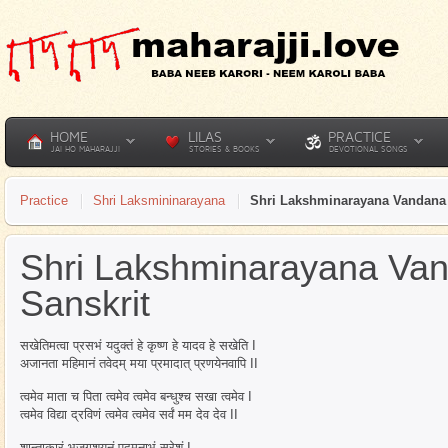
HOME
LILAS
PRACTICE
JAI HO MAHARAJJI
STORIES & BOOKS
DEVOTIONAL SONGS
Practice
Shri Laksmininarayana
Shri Lakshminarayana Vandana 
Shri Lakshminarayana Va
Sanskrit
सखेतिमत्वा प्रसभं यदुक्तं हे कृष्ण हे यादव हे सखेति I
अजानता महिमानं तवेदम् मया प्रमादात् प्रणयेनवापि II
त्वमेव माता च पिता त्वमेव त्वमेव बन्धुश्च सखा त्वमेव I
त्वमेव विद्या द्रविणं त्वमेव त्वमेव सर्वं मम देव देव II
शान्ताकारं भुजगशयनं पद्मनाभं सुरेशं I