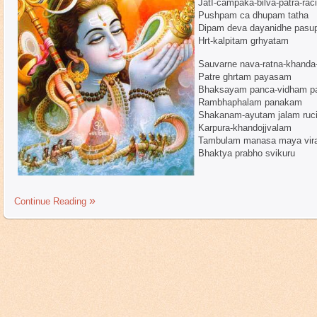
JatI-campaka-bilva-patra-rac
Pushpam ca dhupam tatha
Dipam deva dayanidhe pasu
Hrt-kalpitam grhyatam
Sauvarne nava-ratna-khanda-
Patre ghrtam payasam
Bhaksayam panca-vidham p
Rambhaphalam panakam
Shakanam-ayutam jalam ruc
Karpura-khandojjvalam
Tambulam manasa maya vir
Bhaktya prabho svikuru
Continue Reading