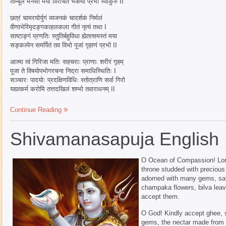
ताम्बूलं मनसा मया विरचितं भक्त्या प्रभो स्वीकुरु II
छत्रं चामरयोर्युगं व्यजनकं चादर्शकं निर्मलं
वीणाभेरिमृदङ्गकाहलकला गीतं नृत्यं तथा I
साष्टाङ्गं प्रणतिः स्तुतिर्बहुविधा ह्येतत्समस्तं मया
सङ्कल्पेन समर्पितं तव विभो पूजां गृहाणं प्रभो II
आत्मा त्वं गिरिजा मतिः सहचराः प्राणाः शरीरं गृहम्
पूजा ते विषयोपभोगरचना निद्रा समाधिस्थितिः I
सञ्चारः पादयोः प्रदक्षिणविधिः स्तोत्राणि सर्वा गिरो
यद्यत्कर्म करोमि तत्तदखिलं शम्भो तवाराधनम् II
Continue Reading
Shivamanasapuja English
O Ocean of Compassion! Lord 
throne studded with precious 
adorned with many gems, saf
champaka flowers, bilva leav
accept them.
O God! Kindly accept ghee, sw
gems, the nectar made from th