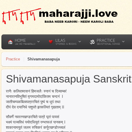
HOME
LILAS
PRACTICE
JAI HO MAHARAJJI
STORIES & BOOKS
DEVOTIONAL SONGS
Practice
Shivamanasapuja
Shivamanasapuja Sanskrit
रत्नैः कल्पितमासनं हिमजलैः स्नानं च दिव्याम्बरं
नानारत्नविभूषितं मृगमदामोदांकितम चन्दनं I
जातीचम्पकबिल्वपत्ररचितं पुष्पं च धूपं तथा
दीपं देव दयानिधे पशुपते हृत्कल्पितं गृह्यताम् II
सौवर्णे नवरत्नखण्डरचिते पात्रे घृतं पायसं
भक्ष्यं पञ्चविधं पयोदधियुतं रम्भाफलं पानकम् I
शाकानामयुतं जलम रुचिकरं कर्पूरखण्डोज्ज्वलं