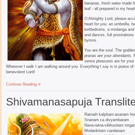
bananas, fresh water made f
leaf - all prepared in my hear
O Almighty Lord, please acce
heart for you: an umbrella, tw
kettledrums, a mridanga and
and dances, full prostrations
hymns.
You are the soul. The goddes
pranas are your attendants. 
sense pleasures are for your
Wherever I walk I am walking around you. Everything I say is in praise of 
benevolent Lord!
Continue Reading
Shivamanasapuja Translite
Ratnaih kalpitam-asanam him
Snanam ca divyambaram
Nana-ratna-vibhusitam mrg
Modankitam candanam